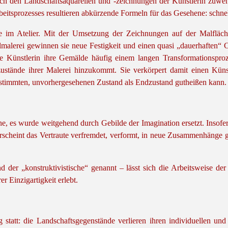
ich den Landschaftsaquarellen und -zeichnungen der Künstlerin zuwen
itsprozesses resultieren abkürzende Formeln für das Gesehene: schnell
e im Atelier. Mit der Umsetzung der Zeichnungen auf der Malfläche
lerei gewinnen sie neue Festigkeit und einen quasi „dauerhaften“ C
e Künstlerin ihre Gemälde häufig einem langen Transformationsproz
tände ihrer Malerei hinzukommt. Sie verkörpert damit einen Künstle
n bestimmten, unvorhergesehenen Zustand als Endzustand gutheißen kann.
e, es wurde weitgehend durch Gebilde der Imagination ersetzt. Insofern
cheint das Vertraute verfremdet, verformt, in neue Zusammenhänge gerü
 der „konstruktivistische“ genannt – lässt sich die Arbeitsweise der 
er Einzigartigkeit erlebt.
tatt: die Landschaftsgegenstände verlieren ihren individuellen und z