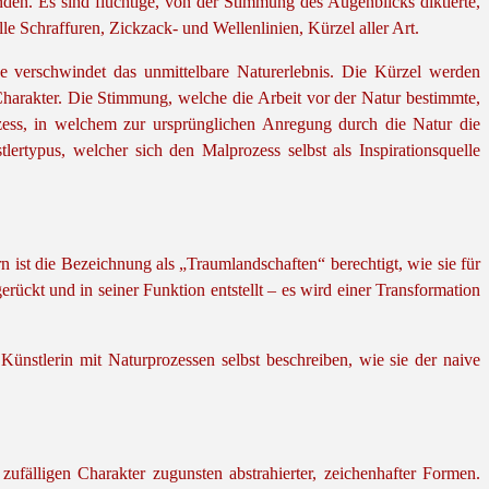
den. Es sind flüchtige, von der Stimmung des Augenblicks diktierte,
e Schraffuren, Zickzack- und Wellenlinien, Kürzel aller Art.
 verschwindet das unmittelbare Naturerlebnis. Die Kürzel werden
harakter. Die Stimmung, welche die Arbeit vor der Natur bestimmte,
ess, in welchem zur ursprünglichen Anregung durch die Natur die
rtypus, welcher sich den Malprozess selbst als Inspirationsquelle
 ist die Bezeichnung als „Traumlandschaften“ berechtigt, wie sie für
ckt und in seiner Funktion entstellt – es wird einer Transformation
Künstlerin mit Naturprozessen selbst beschreiben, wie sie der naive
ufälligen Charakter zugunsten abstrahierter, zeichenhafter Formen.