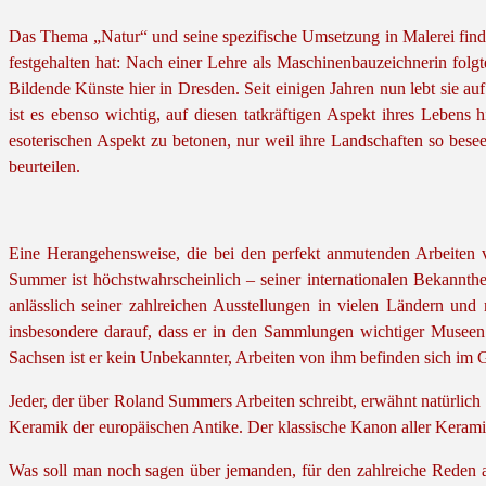
Das Thema „Natur“ und seine spezifische Umsetzung in Malerei finde
festgehalten hat: Nach einer Lehre als Maschinenbauzeichnerin fol
Bildende Künste hier in Dresden. Seit einigen Jahren nun lebt sie au
ist es ebenso wichtig, auf diesen tatkräftigen Aspekt ihres Lebens
esoterischen Aspekt zu betonen, nur weil ihre Landschaften so besee
beurteilen.
Eine Herangehensweise, die bei den perfekt anmutenden Arbeiten
Summer ist höchstwahrscheinlich – seiner internationalen Bekannthe
anlässlich seiner zahlreichen Ausstellungen in vielen Ländern un
insbesondere darauf, dass er in den Sammlungen wichtiger Museen 
Sachsen ist er kein Unbekannter, Arbeiten von ihm befinden sich i
Jeder, der über Roland Summers Arbeiten schreibt, erwähnt natürlic
Keramik der europäischen Antike. Der klassische Kanon aller Keramike
Was soll man noch sagen über jemanden, für den zahlreiche Reden an