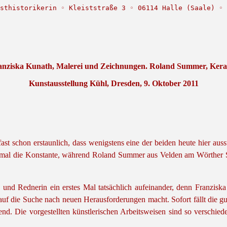
sthistorikerin ◦ Kleiststraße 3 ◦ 06114 Halle (Saale) ◦ 
anziska Kunath, Malerei und Zeichnungen. Roland Summer, Kera
Kunstausstellung Kühl, Dresden, 9. Oktober 2011
 fast schon erstaunlich, dass wenigstens eine der beiden heute hier au
 einmal die Konstante, während Roland Summer aus Velden am Wörther
tin und Rednerin ein erstes Mal tatsächlich aufeinander, denn Franzi
r auf die Suche nach neuen Herausforderungen macht. Sofort fällt die g
onend. Die vorgestellten künstlerischen Arbeitsweisen sind so verschi