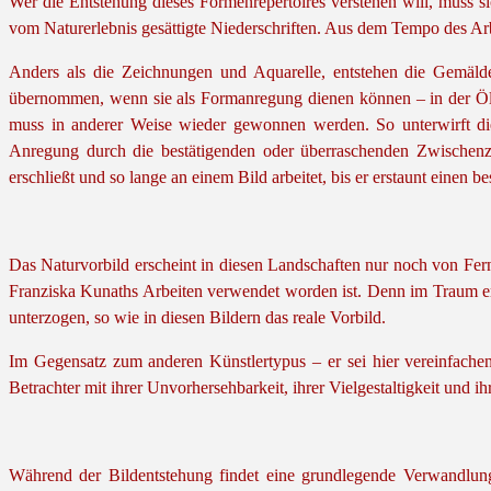
Wer die Entstehung dieses Formenrepertoires verstehen will, muss s
vom Naturerlebnis gesättigte Niederschriften. Aus dem Tempo des Arbe
Anders als die Zeichnungen und Aquarelle, entstehen die Gemäld
übernommen, wenn sie als Formanregung dienen können – in der Ölma
muss in anderer Weise wieder gewonnen werden. So unterwirft di
Anregung durch die bestätigenden oder überraschenden Zwischenzus
erschließt und so lange an einem Bild arbeitet, bis er erstaunt eine
Das Naturvorbild erscheint in diesen Landschaften nur noch von Fern
Franziska Kunaths Arbeiten verwendet worden ist. Denn im Traum ers
unterzogen, so wie in diesen Bildern das reale Vorbild.
Im Gegensatz zum anderen Künstlertypus – er sei hier vereinfachend
Betrachter mit ihrer Unvorhersehbarkeit, ihrer Vielgestaltigkeit und ihr
Während der Bildentstehung findet eine grundlegende Verwandlung s