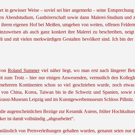
t in gewisser Weise – soviel sei hier angemerkt – seine Entsprechung
gten Abendstudium, Gasthörerschaft sowie dann Malerei-Studium und z
f ihrem eigenen Hof bei Meißen, umgeben von weiten, offenen Feldern, 
 hinzuweisen als auch ganz konkret ihre Malerei zu beschreiben, neig
lt und mit vielen merkwürdigen Gestalten bevölkert sind. Ich bin der M
 von
Roland Summer
viel näher liegt, wo man erst nach längerer B
it zum Trotz – hier nur einigen Anwesenden, vermutlich den KollegInn
d mehreren Kontinenten schon so viel geschrieben wurde, noch etwas 
von China, Korea, Taiwan bis in die Schweiz und Spanien, sowie natü
m Grassi-Museum Leipzig und im Kunstgewerbemuseum Schloss Pillnitz.
h die augenscheinlichen Bezüge zur Keramik Asiens, früher Hochkulture
r ist damit vollständig „abgearbeitet“.
lässlich von Preisverleihungen gehalten wurden, genannt seien nur die