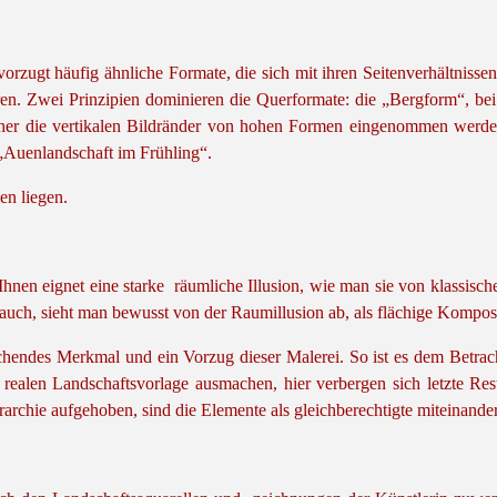
bevorzugt häufig ähnliche Formate, die sich mit ihren Seitenverhältnis
en. Zwei Prinzipien dominieren die Querformate: die „Bergform“, bei 
lcher die vertikalen Bildränder von hohen Formen eingenommen werde
 „Auenlandschaft im Frühling“.
en liegen.
hnen eignet eine starke
räumliche Illusion, wie man sie von klassisch
r auch, sieht man bewusst von der Raumillusion ab, als flächige Kompos
endes Merkmal und ein Vorzug dieser Malerei. So ist es dem Betrachte
realen Landschaftsvorlage ausmachen, hier verbergen sich letzte Rest
rchie aufgehoben, sind die Elemente als gleichberechtigte miteinande