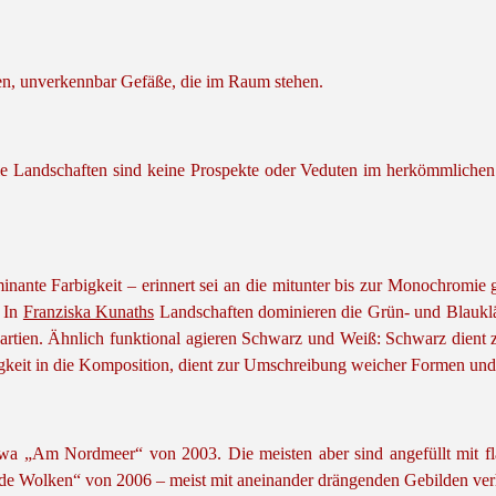
en, unverkennbar Gefäße, die im Raum stehen.
: Die Landschaften sind keine Prospekte oder Veduten im herkömmliche
nante Farbigkeit – erinnert sei an die mitunter bis zur Monochromie g
. In
Franziska Kunaths
Landschaften dominieren die Grün- und Blauklä
artien. Ähnlich funktional agieren Schwarz und Weiß: Schwarz dient
gkeit in die Komposition, dient zur Umschreibung weicher Formen und 
wa „Am Nordmeer“ von 2003. Die meisten aber sind angefüllt mit fl
hende Wolken“ von 2006 – meist mit aneinander drängenden Gebilden ve